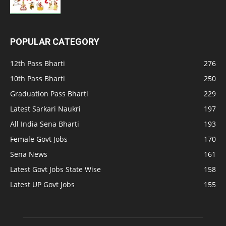
POPULAR CATEGORY
12th Pass Bharti
276
10th Pass Bharti
250
Graduation Pass Bharti
229
Latest Sarkari Naukri
197
All India Sena Bharti
193
Female Govt Jobs
170
Sena News
161
Latest Govt Jobs State Wise
158
Latest UP Govt Jobs
155