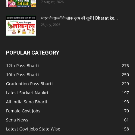
7 August, 2026
भारत के राज्यों के लोक नृत्य की सूची | Bharat ke...
23 July, 2026
POPULAR CATEGORY
12th Pass Bharti
276
10th Pass Bharti
250
Graduation Pass Bharti
229
Latest Sarkari Naukri
197
All India Sena Bharti
193
Female Govt Jobs
170
Sena News
161
Latest Govt Jobs State Wise
158