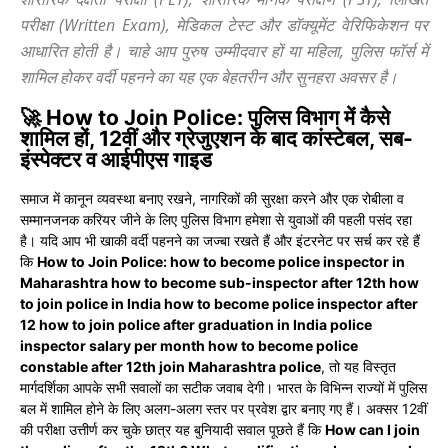
परीक्षा (Written Exam), मेडिकल टेस्ट और डॉक्यूमेंट वेरिफिकेशन पर
आधारित होती है। चाहे आप पुरुष उम्मीदवार हों या महिला, पुलिस फाॅर्स में
शामिल होकर वर्दी पहनने का यह एक बेहतरीन और सुनहरा अवसर है।
🚀 How to Join Police: पुलिस विभाग में कैसे
शामिल हों, 12वीं और ग्रेजुएशन के बाद कांस्टेबल, सब-
इंस्पेक्टर व आईपीएस गाइड
समाज में कानून व्यवस्था बनाए रखने, नागरिकों की सुरक्षा करने और एक रोबीला व
सम्मानजनक करियर जीने के लिए पुलिस विभाग हमेशा से युवाओं की पहली पसंद रहा
है। यदि आप भी खाकी वर्दी पहनने का जज्बा रखते हैं और इंटरनेट पर सर्च कर रहे हैं
कि
How to Join Police: how to become police inspector in
Maharashtra how to become sub-inspector after 12th how
to join police in India how to become police inspector after
12 how to join police after graduation in India police
inspector salary per month how to become police
constable after 12th join Maharashtra police
, तो यह विस्तृत
मार्गदर्शिका आपके सभी सवालों का सटीक जवाब देगी। भारत के विभिन्न राज्यों में पुलिस
बल में शामिल होने के लिए अलग-अलग स्तर पर प्रवेश द्वार बनाए गए हैं। अक्सर 12वीं
की परीक्षा उत्तीर्ण कर चुके छात्र यह बुनियादी सवाल पूछते हैं कि
How can I join