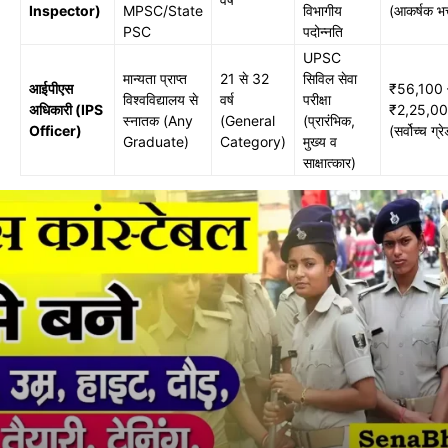
Inspector)
MPSC/State
विभागीय
(आकर्षक भत्
PSC
पदोन्नति
UPSC
मान्यता प्राप्त
21 से 32
सिविल सेवा
आईपीएस
₹56,100 
विश्वविद्यालय से
वर्ष
परीक्षा
अधिकारी (IPS
₹2,25,00
स्नातक (Any
(General
(प्रारंभिक,
Officer)
(सर्वोच्च ग्र
Graduate)
Category)
मुख्य व
साक्षात्कार)