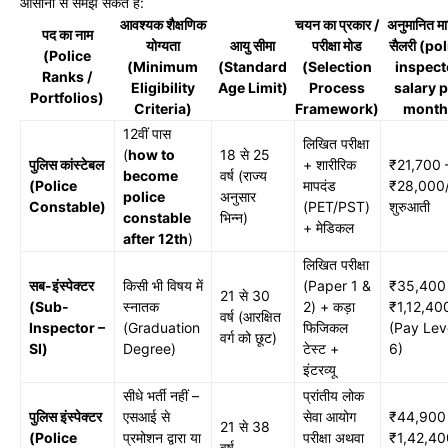
आसानी से समझ सकते हैं:
आवश्यक शैक्षणिक
चयन का प्रकार /
अनुमानित म
पद का नाम
योग्यता
आयु सीमा
परीक्षा मोड
सैलरी (po
(Police
(Minimum
(Standard
(Selection
inspect
Ranks /
Eligibility
Age Limit)
Process
salary 
Portfolios)
Criteria)
Framework)
month
12वीं पास
लिखित परीक्षा
(
how to
18 से 25
पुलिस कांस्टेबल
+ शारीरिक
₹21,700 
become
वर्ष (राज्य
(Police
मापदंड
₹28,000
police
अनुसार
Constable)
(PET/PST)
शुरुआती
constable
भिन्न)
+ मेडिकल
after 12th
)
लिखित परीक्षा
सब-इंस्पेक्टर
किसी भी विषय में
(Paper 1 &
₹35,400
21 से 30
(Sub-
स्नातक
2) + कड़ा
₹1,12,40
वर्ष (आरक्षित
Inspector –
(Graduation
फिजिकल
(Pay Lev
वर्ग को छूट)
SI)
Degree)
टेस्ट +
6)
इंटरव्यू
सीधे भर्ती नहीं –
प्रांतीय लोक
पुलिस इंस्पेक्टर
एसआई से
सेवा आयोग
₹44,900
21 से 38
(Police
प्रमोशन द्वारा या
परीक्षा अथवा
₹1,42,40
वर्ष