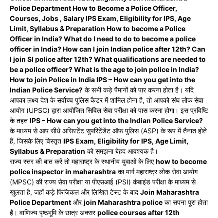
Police Department How to Become a Police Officer,
Courses, Jobs , Salary IPS Exam, Eligibility for IPS, Age
Limit, Syllabus & Preparation How to become a Police
Officer in India? What do I need to do to become a police
officer in India? How can I join Indian police after 12th? Can
I join SI police after 12th? What qualifications are needed to
be a police officer? What is the age to join police in India?
How to join Police in India IPS – How can you get into the
Indian Police Service?
के सभी कड़े पैमानों को पार करना होता है। यदि
आपका लक्ष्य देश के सर्वोच्च पुलिस कैडर में शामिल होना है, तो आपको संघ लोक सेवा
आयोग (UPSC) द्वारा आयोजित सिविल सेवा परीक्षा को पास करना होगा। इस प्रविष्टि
के तहत
IPS – How can you get into the Indian Police Service?
के माध्यम से आप सीधे असिस्टेंट सुपरिटेंडेंट ऑफ पुलिस (ASP) के रूप में तैनात होते
हैं, जिसके लिए विस्तृत
IPS Exam, Eligibility for IPS, Age Limit,
Syllabus & Preparation
को समझना बेहद आवश्यक है।
राज्य स्तर की बात करें तो महाराष्ट्र के स्थानीय युवाओं के लिए
how to become
police inspector in maharashtra
का मार्ग महाराष्ट्र लोक सेवा आयोग
(MPSC) की राज्य सेवा परीक्षा या पीएसआई (PSI) कंबाइंड परीक्षा के माध्यम से
खुलता है, जहाँ कड़े फिजिकल और लिखित टेस्ट के बाद
Join Maharashtra
Police Department
और
join Maharashtra police
का सपना पूरा होता
है। वाणिज्य पृष्ठभूमि के छात्र अक्सर
police courses after 12th