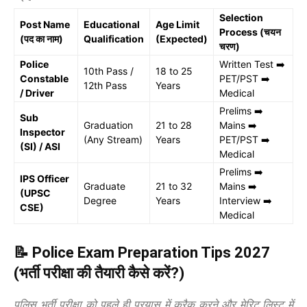
Selection
Post Name
Educational
Age Limit
Process (चयन
(पद का नाम)
Qualification
(Expected)
चरण)
Police
Written Test ➡️
10th Pass /
18 to 25
Constable
PET/PST ➡️
12th Pass
Years
/ Driver
Medical
Prelims ➡️
Sub
Graduation
21 to 28
Mains ➡️
Inspector
(Any Stream)
Years
PET/PST ➡️
(SI) / ASI
Medical
Prelims ➡️
IPS Officer
Graduate
21 to 32
Mains ➡️
(UPSC
Degree
Years
Interview ➡️
CSE)
Medical
📝 Police Exam Preparation Tips 2027
(भर्ती परीक्षा की तैयारी कैसे करें?)
पुलिस भर्ती परीक्षा को पहले ही प्रयास में क्रैक करने और मेरिट लिस्ट में