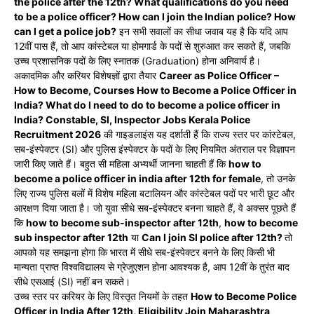
the police after the 12th? What qualifications do you need
to be a police officer? How can I join the Indian police? How
can I get a police job?
इन सभी सवालों का सीधा जवाब यह है कि यदि आप
12वीं पास हैं, तो आप कांस्टेबल या होमगार्ड के पदों से शुरुआत कर सकते हैं, जबकि
उच्च प्रशासनिक पदों के लिए स्नातक (Graduation) होना अनिवार्य है।
अकादमिक और करियर विशेषज्ञों द्वारा तैयार
Career as Police Officer –
How to Become, Courses How to Become a Police Officer in
India? What do I need to do to become a police officer in
India? Constable, SI, Inspector Jobs Kerala Police
Recruitment 2026
की गाइडलाइंस यह दर्शाती हैं कि राज्य स्तर पर कांस्टेबल,
सब-इंस्पेक्टर (SI) और पुलिस इंस्पेक्टर के पदों के लिए नियमित अंतराल पर विज्ञापन
जारी किए जाते हैं। बहुत सी महिला अभ्यर्थी जानना चाहती हैं कि
how to
become a police officer in india after 12th for female
, तो उनके
लिए राज्य पुलिस बलों में विशेष महिला बटालियन और कांस्टेबल पदों पर भारी छूट और
आरक्षण दिया जाता है। जो युवा सीधे सब-इंस्पेक्टर बनना चाहते हैं, वे अक्सर पूछते हैं
कि
how to become sub-inspector after 12th
,
how to become
sub inspector after 12th
या
Can I join SI police after 12th?
तो
आपको यह समझना होगा कि भारत में सीधे सब-इंस्पेक्टर बनने के लिए किसी भी
मान्यता प्राप्त विश्वविद्यालय से ग्रेजुएशन होना आवश्यक है, आप 12वीं के तुरंत बाद
सीधे एसआई (SI) नहीं बन सकते।
उच्च स्तर पर करियर के लिए विस्तृत नियमों के तहत
How to Become Police
Officer in India After 12th, Eligibility Join Maharashtra