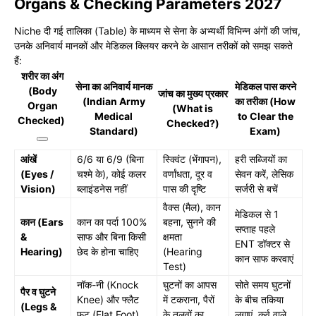
Organs & Checking Parameters 2027
Niche दी गई तालिका (Table) के माध्यम से सेना के अभ्यर्थी विभिन्न अंगों की जांच,
उनके अनिवार्य मानकों और मेडिकल क्लियर करने के आसान तरीकों को समझ सकते
हैं:
शरीर का अंग
सेना का अनिवार्य मानक
मेडिकल पास करने
(Body
जांच का मुख्य प्रकार
(Indian Army
का तरीका (How
Organ
(What is
Medical
to Clear the
Checked)
Checked?)
Standard)
Exam)
आंखें
6/6 या 6/9 (बिना
स्क्विंट (भेंगापन),
हरी सब्जियों का
(Eyes /
चश्मे के), कोई कलर
वर्णांधता, दूर व
सेवन करें, लेसिक
Vision)
ब्लाइंडनेस नहीं
पास की दृष्टि
सर्जरी से बचें
वैक्स (मैल), कान
मेडिकल से 1
कान (Ears
कान का पर्दा 100%
बहना, सुनने की
सप्ताह पहले
&
साफ और बिना किसी
क्षमता
ENT डॉक्टर से
Hearing)
छेद के होना चाहिए
(Hearing
कान साफ करवाएं
Test)
नॉक-नी (Knock
घुटनों का आपस
सोते समय घुटनों
पैर व घुटने
Knee) और फ्लैट
में टकराना, पैरों
के बीच तकिया
(Legs &
फुट (Flat Foot)
के तलवों का
लगाएं, कर्व वाले