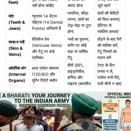
Feet)
नहीं होना चाहिए
सपाट होना
जूते पहनें
पायरिया, कीड़ा
दांतों की कैविटी
दांत
न्यूनतम 14 डेंटल
लगना, दांतों का
को फिल करवाएं,
(Teeth &
पॉइंट्स (14 Dental
टेढ़ा-मेढ़ा या टूटा
डेंटिस्ट से
Jaws)
Points) अनिवार्य हैं
होना
स्केलिंग करवाएं
वेरिकोज वेंस
नसों का फूलना,
दौड़ने के बाद पैरों
त्वचा व नसें
(Varicose Veins)
शरीर पर कोई
की मालिश करें,
(Skin &
और टैटू पर कड़े
बड़ा या धार्मिक
टैटू नियमों का
Veins)
प्रतिबंध
टैटू
पालन करें
बीपी (BP),
टेस्ट के दिन
आंतरिक अंग
ब्लड प्रेशर सामान्य
हाइड्रोसील,
तनाव न लें,
(Internal
(120/80) और
हर्निया और
पर्याप्त पानी पिएं,
Organs)
यूरिन रिपोर्ट क्लीन
पाइल्स (बवासीर)
तली चीजें न खाएं