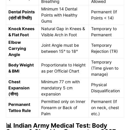
Breathing
Allowed
Minimum 14 Dental
Dental Points
Permanent (If
Points with Healthy
(दांतों की स्थिति)
Points < 14)
Gums
Knock Knees
Natural Gap in Knees &
Temporary to
& Flat Foot
Visible Arch in Foot
Permanent
Elbow
Joint Angle must be
Temporary
Carrying
between 15° to 18°
Rejection (TR)
Angle
Temporary
Body Weight
Proportionate to Height
(Time given to
& BMI
as per Official Chart
manage)
Chest
Minimum 77 cm with
Physical
Expansion
mandatory 5 cm
Disqualification
(सीना)
expansion
Permitted only on Inner
Permanent (If
Permanent
Forearm or Back of
on neck, chest
Tattoo Rule
Palm
etc.)
📊 Indian Army Medical Test: Body