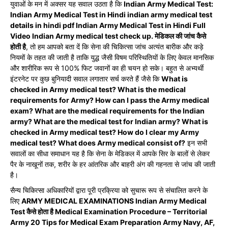
युवाओं के मन में अक्सर यह सवाल उठता है कि
Indian Army Medical Test:
Indian Army Medical Test in Hindi indian army medical test
details in hindi pdf Indian Army Medical Test in Hindi Full
Video Indian Army medical test check up. मेडिकल की जांच कैसे
होती है
, तो हम आपको बता दें कि सेना की चिकित्सा जांच अत्यंत बारीक और कड़े
नियमों के तहत की जाती है ताकि युद्ध जैसी विषम परिस्थितियों के लिए केवल मानसिक
और शारीरिक रूप से 100% फिट जवानों का ही चयन हो सके। बहुत से अभ्यर्थी
इंटरनेट पर कुछ बुनियादी सवाल लगातार सर्च करते हैं जैसे कि
What is
checked in Army medical test? What is the medical
requirements for Army? How can I pass the Army medical
exam? What are the medical requirements for the Indian
army? What are the medical test for Indian army? What is
checked in Army medical test? How do I clear my Army
medical test? What does Army medical consist of?
इन सभी
सवालों का सीधा समाधान यह है कि सेना के मेडिकल में आपके सिर के बालों से लेकर
पैर के नाखूनों तक, शरीर के हर आंतरिक और बाहरी अंग की गहनता से जांच की जाती
है।
सैन्य चिकित्सा अधिकारियों द्वारा पूरी प्रक्रिया को सुचारू रूप से संचालित करने के
लिए
ARMY MEDICAL EXAMINATIONS Indian Army Medical
Test कैसे होता है Medical Examination Procedure – Territorial
Army 20 Tips for Medical Exam Preparation Army Navy, AF,