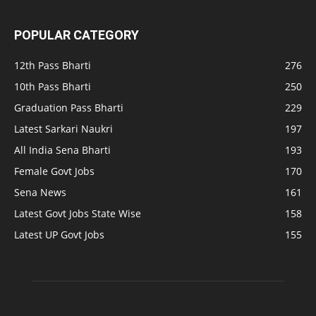
POPULAR CATEGORY
12th Pass Bharti
276
10th Pass Bharti
250
Graduation Pass Bharti
229
Latest Sarkari Naukri
197
All India Sena Bharti
193
Female Govt Jobs
170
Sena News
161
Latest Govt Jobs State Wise
158
Latest UP Govt Jobs
155