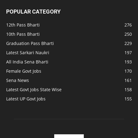
POPULAR CATEGORY
12th Pass Bharti
276
10th Pass Bharti
250
Graduation Pass Bharti
229
Latest Sarkari Naukri
197
All India Sena Bharti
193
Female Govt Jobs
170
Sena News
161
Latest Govt Jobs State Wise
158
Latest UP Govt Jobs
155