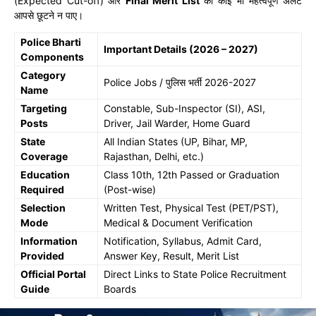
(Expected Cut-off) और
Final Merit List
का कोई भी महत्वपूर्ण अलर्ट
आपसे छूटने न पाए।
Police Bharti
Important Details (2026 – 2027)
Components
Category
Police Jobs / पुलिस भर्ती 2026-2027
Name
Targeting
Constable, Sub-Inspector (SI), ASI,
Posts
Driver, Jail Warder, Home Guard
State
All Indian States (UP, Bihar, MP,
Coverage
Rajasthan, Delhi, etc.)
Education
Class 10th, 12th Passed or Graduation
Required
(Post-wise)
Selection
Written Test, Physical Test (PET/PST),
Mode
Medical & Document Verification
Information
Notification, Syllabus, Admit Card,
Provided
Answer Key, Result, Merit List
Official Portal
Direct Links to State Police Recruitment
Guide
Boards