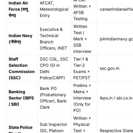
Indian Air
AFCAT,
Written +
Force (वायु
Meteorological
careerindianairfo
AFSB
सेना)
Entry
Testing
Written
Executive &
Test /
Indian Navy
Technical
Merit +
joinindiannavy.go
(नौसेना)
Branch
SSB
Officers, INET
Interview
Staff
SSC CGL, SSC
Tier-1 &
Selection
CPO (SI in
Tier-2
ssc.gov.in
Commission
Delhi
Exams +
(SSC)
Police/CAPF)
PET/PST
Prelims +
Bank PO
Banking
Mains +
(Probationary
Sector (IBPS
Interview
ibps.in / sbi.co.in
Officer), Bank
/ SBI)
(Only for
Clerk
PO)
Written +
Sub Inspector
Physical
State Police
(SI), Platoon
Test +
Respective State