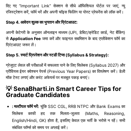
दिए गए “Important Link” सेक्शन से सीधे ऑफिशियल पोर्टल पर जाएं, न्यू
रजिस्ट्रेशन करें, फॉर्म भरें और अपनी चॉइस फिलिंग या पोस्ट प्रेफरेंस को लॉक करें।
Step 4. आवेदन शुल्क का भुगतान और प्रिंटआउट:
अपनी केटेगरी के अनुसार ऑनलाइन माध्यम (UPI, डेबिट/क्रेडिट कार्ड, नेट बैंकिंग)
से
Application Fee
जमा करें और फाइनल सबमिशन के बाद एप्लीकेशन फॉर्म का
प्रिंटआउट जरूर लें।
Step 5. स्मार्ट प्रिपरेशन और स्टडी टिप्स (Syllabus & Strategy):
ग्रेजुएट लेवल की परीक्षाओं में सफलता पाने के लिए सिलेबस (Syllabus 2027) और
प्रीवियस ईयर क्वेश्चन पेपर्स (Previous Year Papers) का विश्लेषण करें। डेली
मॉक टेस्ट लगाएं और करंट अफेयर्स पर मजबूत पकड़ बनाएं।
💡 SenaBharti.in Smart Career Tips for
Graduate Candidates
: मल्टीपल फॉर्म भरें:
चूंकि SSC CGL, RRB NTPC और Bank Exams का
सिलेबस काफी हद तक मिलता-जुलता (Maths, Reasoning,
English/Hindi, GK) होता है, इसलिए केवल एक भर्ती के भरोसे न रहें। सभी
संबंधित फॉर्म्स को समय पर अप्लाई करें।