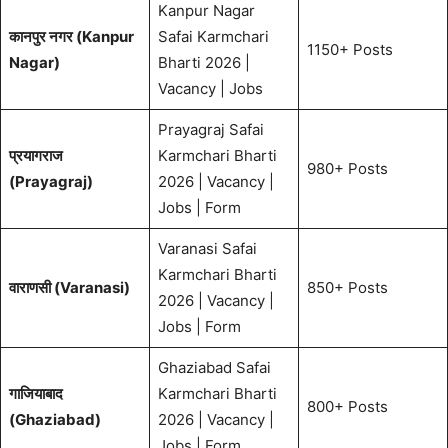
Kanpur Nagar
कानपुर नगर (Kanpur
Safai Karmchari
1150+ Posts
Nagar)
Bharti 2026 |
Vacancy | Jobs
Prayagraj Safai
प्रयागराज
Karmchari Bharti
980+ Posts
(Prayagraj)
2026 | Vacancy |
Jobs | Form
Varanasi Safai
Karmchari Bharti
वाराणसी (Varanasi)
850+ Posts
2026 | Vacancy |
Jobs | Form
Ghaziabad Safai
गाजियाबाद
Karmchari Bharti
800+ Posts
(Ghaziabad)
2026 | Vacancy |
Jobs | Form