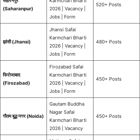
सहारनपुर
Karmchari Bharti
520+ Posts
(Saharanpur)
2026 | Vacancy |
Jobs | Form
Jhansi Safai
Karmchari Bharti
झांसी (Jhansi)
480+ Posts
2026 | Vacancy |
Jobs | Form
Firozabad Safai
फिरोजाबाद
Karmchari Bharti
450+ Posts
(Firozabad)
2026 | Vacancy |
Jobs | Form
Gautam Buddha
Nagar Safai
गौतम बुद्ध नगर (Noida)
450+ Posts
Karmchari Bharti
2026 | Vacancy