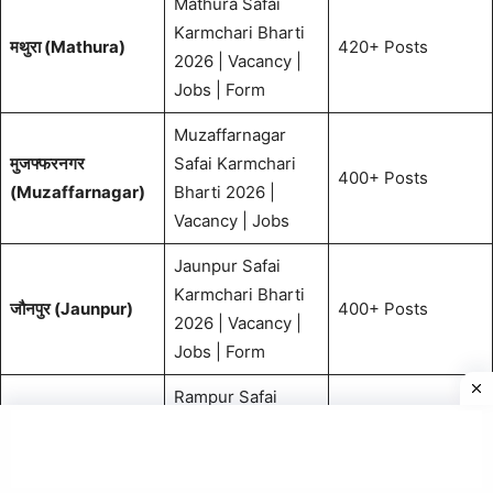
Mathura Safai
Karmchari Bharti
मथुरा (Mathura)
420+ Posts
2026 | Vacancy |
Jobs | Form
Muzaffarnagar
मुजफ्फरनगर
Safai Karmchari
400+ Posts
(Muzaffarnagar)
Bharti 2026 |
Vacancy | Jobs
Jaunpur Safai
Karmchari Bharti
जौनपुर (Jaunpur)
400+ Posts
2026 | Vacancy |
Jobs | Form
Rampur Safai
Karmchari Bharti
रामपुर (Rampur)
380+ Posts
2026 | Vacancy |
Jobs | Form