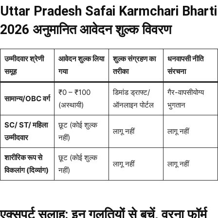
Uttar Pradesh Safai Karmchari Bharti
2026 अनुमानित आवेदन शुल्क विवरण
उम्मीदवार श्रेणी
आवेदन शुल्क लिया
शुल्क संग्रहण का
धनवापसी नीति
समूह
गया
तरीका
संरचना
₹0 – ₹100
डिमांड ड्राफ्ट/
गैर-वापसीयोग्य
सामान्य/OBC वर्ग
(अस्थायी)
ऑनलाइन पोर्टल
भुगतान
SC/ ST/ महिला
छूट (कोई शुल्क
लागू नहीं
लागू नहीं
उम्मीदवार
नहीं)
शारीरिक रूप से
छूट (कोई शुल्क
लागू नहीं
लागू नहीं
विकलांग (दिव्यांग)
नहीं)
एक्सपर्ट सलाह: इन गलतियों से बचें, वरना फॉर्म