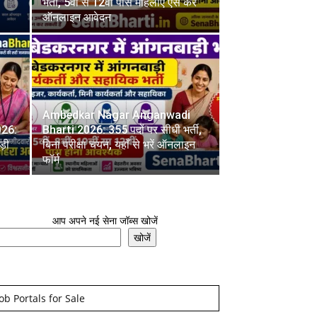
भर्ती, 5वीं से 12वीं पास महिलाएं ऐसे करें
ऑनलाइन आवेदन
Ambedkar Nagar Anganwadi
026:
Bharti 2026: 355 पदों पर सीधी भर्ती,
ड़ी
बिना परीक्षा चयन, यहाँ से भरें ऑनलाइन
फॉर्म
आप अपने नई सेना जॉब्स खोजें
खोजें
Job Portals for Sale