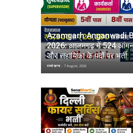
Azamgarh Anganwadi B
2026: आजमगढ़ में 524 आंगनवाड
और सहायिका के पदों पर भर्ती
रज्जो खन्ना
-
7 August, 2026