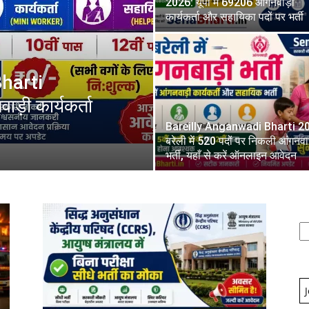
2026: यूपी में 69206 आंगनवाड़ी
कार्यकर्ता और सहायिका पदों पर भर्ती
harti
़ी कार्यकर्ता
Bareilly Anganwadi Bharti 2
बरेली में 520 पदों पर निकली आंगनवा
भर्ती, यहाँ से करें ऑनलाइन आवेदन