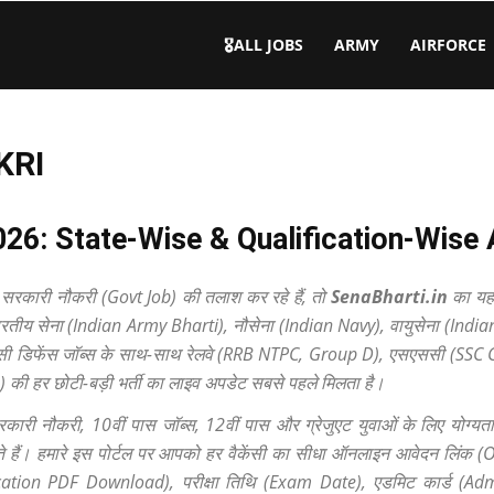
🎖️ALL JOBS
ARMY
AIRFORCE
KRI
026: State-Wise & Qualification-Wise 
 सरकारी नौकरी (Govt Job) की तलाश कर रहे हैं, तो
SenaBharti.in
का यह 
ारतीय सेना (Indian Army Bharti), नौसेना (Indian Navy), वायुसेना (India
 जैसी डिफेंस जॉब्स के साथ-साथ रेलवे (RRB NTPC, Group D), एसएससी (SSC
ी हर छोटी-बड़ी भर्ती का लाइव अपडेट सबसे पहले मिलता है।
रकारी नौकरी, 10वीं पास जॉब्स, 12वीं पास और ग्रेजुएट युवाओं के लिए योग्य
हैं। हमारे इस पोर्टल पर आपको हर वैकेंसी का सीधा ऑनलाइन आवेदन लिंक 
ication PDF Download), परीक्षा तिथि (Exam Date), एडमिट कार्ड (