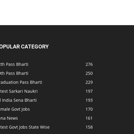
OPULAR CATEGORY
th Pass Bharti
276
th Pass Bharti
250
raduation Pass Bharti
229
test Sarkari Naukri
197
l India Sena Bharti
193
emale Govt Jobs
170
ena News
161
test Govt Jobs State Wise
158