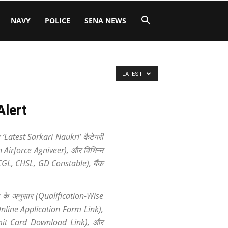
NAVY
POLICE
SENA NEWS
LATEST
Alert
‘Latest Sarkari Naukri’ कैटेगरी
n Airforce Agniveer), और विभिन्न
 CGL, CHSL, GD Constable), बैंक
ता के अनुसार (Qualification-Wise
(Online Application Form Link),
Admit Card Download Link), और