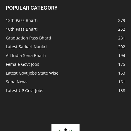
POPULAR CATEGORY
12th Pass Bharti
279
10th Pass Bharti
252
Graduation Pass Bharti
231
Latest Sarkari Naukri
202
All India Sena Bharti
194
Female Govt Jobs
175
Latest Govt Jobs State Wise
163
Sena News
161
Latest UP Govt Jobs
158