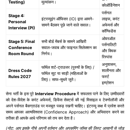
Testing)
मूल्यांकन।
कोऑर्डिनेशन
पर्सनल
Stage 4:
इंटरव्यूइंग ऑफिसर (IO) द्वारा आमने-
लाइफ, करंट
Personal
सामने बैठकर पूछे जाने वाले सवाल।
अफेयर्स और
Interview (PI)
कॉन्फिडेंस
ओवरऑल
Stage 5: Final
सभी बोर्ड मेंबर्स के सामने आखिरी
पर्सनालिटी
Conference
सवाल-जवाब और फाइनल सिलेक्शन का
और क्विक
Room Round
निर्णय।
रिस्पांस
अनुशासन,
फॉर्मल शर्ट-ट्राउजर (पुरुषों के लिए) /
Dress Code
शालीनता और
फॉर्मल सूट या साड़ी (महिलाओं के
Rules 2027
फर्स्ट
लिए)। साफ-सुथरे जूते।
इम्प्रेशन
सेना भर्ती के इस पूरे
Interview Procedure
में सफलता पाने के लिए उम्मीदवारों
को देश-विदेश के करंट अफेयर्स, डिफेंस सेक्टर्स की नई मिसाइल व टेक्नोलॉजी और
अपने पर्सनल बैकग्राउंड पर मजबूत पकड़ रखनी चाहिए। इंटरव्यू कक्ष में प्रवेश करते
समय आपका आत्मविश्वास (Confidence Approach) और अभिवादन करने का
तरीका ही आपके आधे परिणाम को तय कर देता है।
(नोट: आप इसके नीचे अपनी वर्तमान और अपकमिंग जॉब्स की लिस्ट आसानी से जोड़