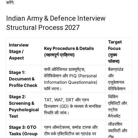
करेंगे:
Indian Army & Defence Interview
Structural Process 2027
Target
Interview
Key Procedure & Details
Focus
Stage /
(महत्वपूर्ण प्रक्रिया)
(मुख्य
Aspect
फोकस)
सभी ओरिजिनल डाक्यूमेंट्स,
बैकग्राउंड
Stage 1:
वेरिफिकेशन और PIQ (Personal
और
Document &
Information Questionnaire)
एजुकेशनल
Profile Check
फॉर्म भरना।
वेरिफिकेशन
Stage 2:
थिंकिंग
TAT, WAT, SRT और ग्रुप
Screening &
एबिलिटी और
डिस्कशन (GD) के माध्यम से मानसिक
Psychological
स्ट्रेस
स्थिति की जांच।
Test
मैनेजमेंट
लीडरशिप
Stage 3: GTO
ग्रुप ऑब्स्टेकल्स, कमांड टास्क और
क्वालिटी और
Tasks (Group
टीम वर्क एक्टिविटीज का ग्राउंड पर
टीम