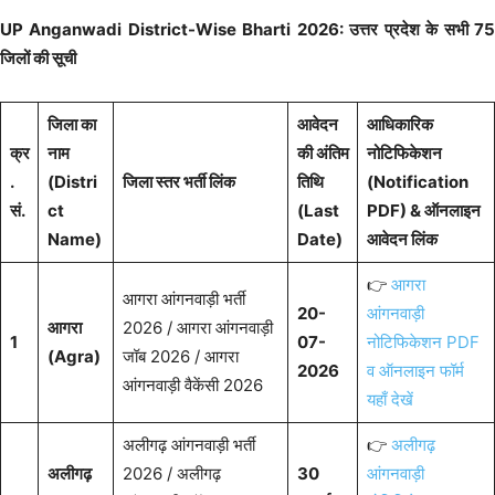
UP Anganwadi District-Wise Bharti 2026: उत्तर प्रदेश के सभी 75
जिलों की सूची
जिला का
आवेदन
आधिकारिक
क्र
नाम
की अंतिम
नोटिफिकेशन
.
(Distri
जिला स्तर भर्ती लिंक
तिथि
(Notification
सं.
ct
(Last
PDF) & ऑनलाइन
Name)
Date)
आवेदन लिंक
👉
आगरा
आगरा आंगनवाड़ी भर्ती
20-
आंगनवाड़ी
आगरा
2026 / आगरा आंगनवाड़ी
1
07-
नोटिफिकेशन PDF
(Agra)
जॉब 2026 / आगरा
2026
व ऑनलाइन फॉर्म
आंगनवाड़ी वैकेंसी 2026
यहाँ देखें
अलीगढ़ आंगनवाड़ी भर्ती
👉
अलीगढ़
अलीगढ़
2026 / अलीगढ़
30
आंगनवाड़ी