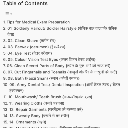
Table of Contents
Tips for Medical Exam Preparation
01. Soldierly Haircut/ Soldier Hairstyle {सैनिक बाल कटवाने/ सैनिक
केश}
02. Clean Shave {क्लीन शेव}
03. Earwax (cerumen) {ईयरवैक्स}
04. Eye Test {नेत्र परीक्षण}
05. Colour Vision Test Eyes {कलर विजन टेस्ट आईज}
06. Clean Secret Parts of Body {शरीर के गुप्त अंगों को साफ करें}
07. Cut Fingernails and Toenails {नाखूनों और पैर के नाखूनों को काटें}
08. Bath (Fauzi Snan) {स्नान (फौजी स्नान)}
09. Army Dental Test/ Dental Inspection {आर्मी डेंटल टेस्ट / डेंटल
इंस्पेक्शन}
10. Mouthwash/ Teeth Brush {माउथवॉश/दांत ब्रश}
11. Wearing Cloths {कपडे पहनना}
12. Repair Garments {गारमेंट्स की मरम्मत करें}
13. Sweaty Body {पसीने से तर शरीर}
14. Ornaments {गहने}