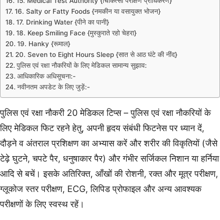
15. Medical Test Authority {चिकित्सा परीक्षण प्राधिकरण}
16. Salty or Fatty Foods {नमकीन या वसायुक्त भोजन}
17. Drinking Water {पीने का पानी}
18. Keep Smiling Face {मुस्कुराते रहो चेहरा}
19. Hanky {रूमाल}
20. Seven to Eight Hours Sleep {सात से आठ घंटे की नींद}
पुलिस एवं रक्षा नौकरियों के लिए मेडिकल सामान्य सुझाव:
आधिकारिक अधिसूचना:-
नवीनतम अपडेट के लिए जुड़ें:-
पुलिस एवं रक्षा नौकरी 20 मेडिकल टिप्स – पुलिस एवं रक्षा नौकरियों के
लिए मेडिकल फिट रहने हेतु, अपनी हृदय संबंधी फिटनेस पर ध्यान दें,
दौड़ने व अंतराल प्रशिक्षण का अभ्यास करें और शरीर की विकृतियों (जैसे
टेढ़े घुटने, चपटे पैर, धनुषाकार पैर) और गंभीर सर्जिकल निशान या हर्निया
आदि से बचें। इसके अतिरिक्त, आँखों की रोशनी, रक्त और मूत्र परीक्षण,
ग्लूकोज स्तर परीक्षण, ECG, लिपिड प्रोफाइल और अन्य आवश्यक
परीक्षणों के लिए स्वस्थ रहें।