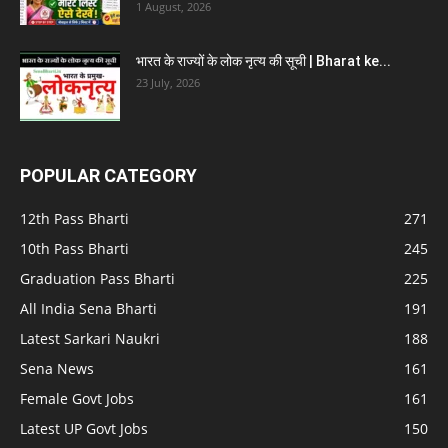
1 August, 2026
भारत के राज्यों के लोक नृत्य की सूची | Bharat ke...
23 July, 2026
POPULAR CATEGORY
12th Pass Bharti
271
10th Pass Bharti
245
Graduation Pass Bharti
225
All India Sena Bharti
191
Latest Sarkari Naukri
188
Sena News
161
Female Govt Jobs
161
Latest UP Govt Jobs
150