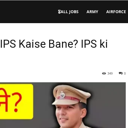
🎖️ALL JOBS
ARMY
AIRFORCE
 IPS Kaise Bane? IPS ki
349
0