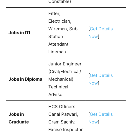
Constable)
Fitter,
Electrician,
Wireman, Sub
[
Get Details
Jobs in ITI
Station
Now
]
Attendant,
Lineman
Junior Engineer
(Civil/Electrical/
[
Get Details
Jobs in Diploma
Mechanical),
Now
]
Technical
Advisor
HCS Officers,
Jobs in
Canal Patwari,
[
Get Details
Graduate
Gram Sachiv,
Now
]
Excise Inspector