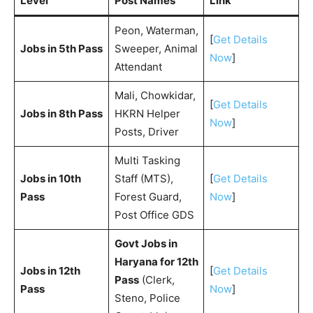
Level
Post Names
Link
Peon, Waterman,
[
Get Details
Jobs in 5th Pass
Sweeper, Animal
Now
]
Attendant
Mali, Chowkidar,
[
Get Details
Jobs in 8th Pass
HKRN Helper
Now
]
Posts, Driver
Multi Tasking
Jobs in 10th
Staff (MTS),
[
Get Details
Pass
Forest Guard,
Now
]
Post Office GDS
Govt Jobs in
Haryana for 12th
Jobs in 12th
[
Get Details
Pass
(Clerk,
Pass
Now
]
Steno, Police