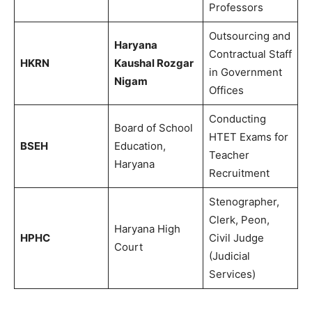
Professors
Outsourcing and
Haryana
Contractual Staff
HKRN
Kaushal Rozgar
in Government
Nigam
Offices
Conducting
Board of School
HTET Exams for
BSEH
Education,
Teacher
Haryana
Recruitment
Stenographer,
Clerk, Peon,
Haryana High
HPHC
Civil Judge
Court
(Judicial
Services)