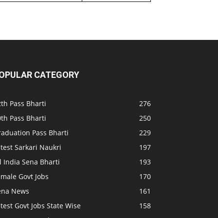
OPULAR CATEGORY
th Pass Bharti
276
th Pass Bharti
250
raduation Pass Bharti
229
test Sarkari Naukri
197
l India Sena Bharti
193
emale Govt Jobs
170
ena News
161
test Govt Jobs State Wise
158