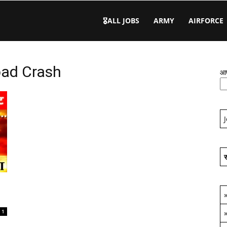
🎖️ALL JOBS
ARMY
AIRFORCE
bad Crash
आप
स
1