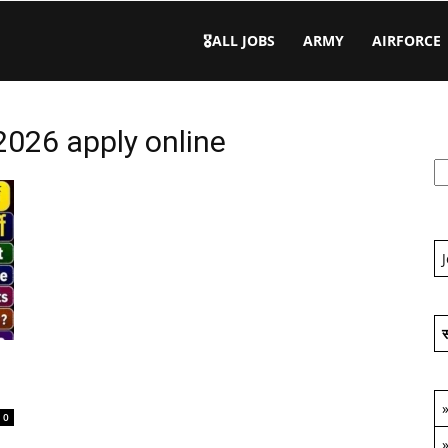
🎖️ALL JOBS
ARMY
AIRFORCE
2026 apply online
स
0