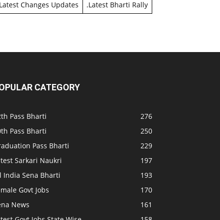
Latest Changes Updates
.
Latest Bharti Rally
OPULAR CATEGORY
th Pass Bharti
276
th Pass Bharti
250
raduation Pass Bharti
229
test Sarkari Naukri
197
l India Sena Bharti
193
emale Govt Jobs
170
ena News
161
test Govt Jobs State Wise
158