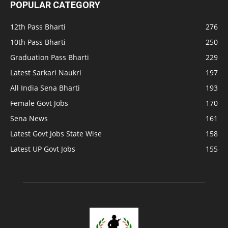
POPULAR CATEGORY
12th Pass Bharti
276
10th Pass Bharti
250
Graduation Pass Bharti
229
Latest Sarkari Naukri
197
All India Sena Bharti
193
Female Govt Jobs
170
Sena News
161
Latest Govt Jobs State Wise
158
Latest UP Govt Jobs
155