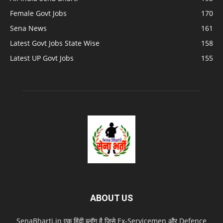
Female Govt Jobs
170
Sena News
161
Latest Govt Jobs State Wise
158
Latest UP Govt Jobs
155
ABOUT US
SenaBharti.in एक हिंदी ब्लॉग है जिसे Ex‑Servicemen और Defence