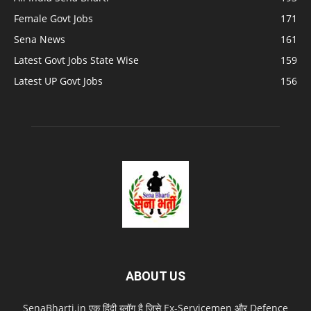
Female Govt Jobs
171
Sena News
161
Latest Govt Jobs State Wise
159
Latest UP Govt Jobs
156
ABOUT US
SenaBharti.in एक हिंदी ब्लॉग है जिसे Ex‑Servicemen और Defence