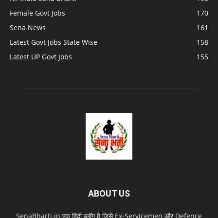
Female Govt Jobs
170
Sena News
161
Latest Govt Jobs State Wise
158
Latest UP Govt Jobs
155
ABOUT US
SenaBharti.in एक हिंदी ब्लॉग है जिसे Ex‑Servicemen और Defence