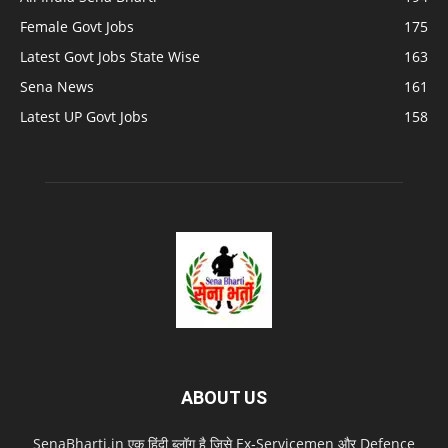
Female Govt Jobs
175
Latest Govt Jobs State Wise
163
Sena News
161
Latest UP Govt Jobs
158
ABOUT US
SenaBharti.in एक हिंदी ब्लॉग है जिसे Ex‑Servicemen और Defence