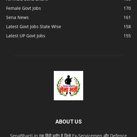
Female Govt Jobs
170
Sena News
161
Latest Govt Jobs State Wise
158
Latest UP Govt Jobs
155
ABOUT US
SenaBharti.in एक हिंदी ब्लॉग है जिसे Ex‑Servicemen और Defence