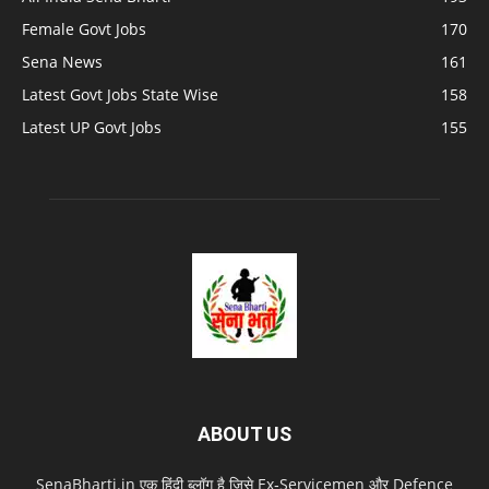
Female Govt Jobs
170
Sena News
161
Latest Govt Jobs State Wise
158
Latest UP Govt Jobs
155
ABOUT US
SenaBharti.in एक हिंदी ब्लॉग है जिसे Ex‑Servicemen और Defence