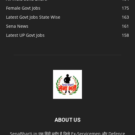
Female Govt Jobs
175
Latest Govt Jobs State Wise
163
Sena News
161
Latest UP Govt Jobs
158
ABOUT US
SenaBharti.in एक हिंदी ब्लॉग है जिसे Ex‑Servicemen और Defence