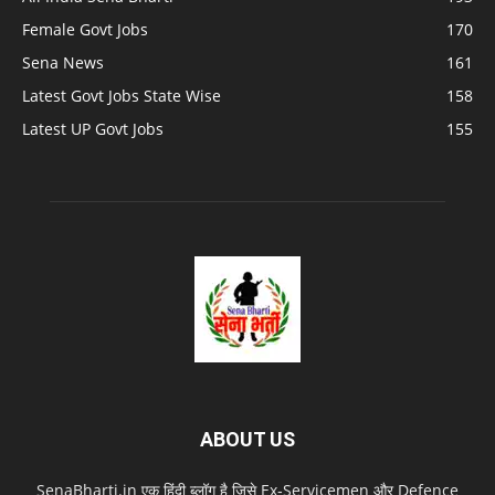
Female Govt Jobs
170
Sena News
161
Latest Govt Jobs State Wise
158
Latest UP Govt Jobs
155
ABOUT US
SenaBharti.in एक हिंदी ब्लॉग है जिसे Ex‑Servicemen और Defence