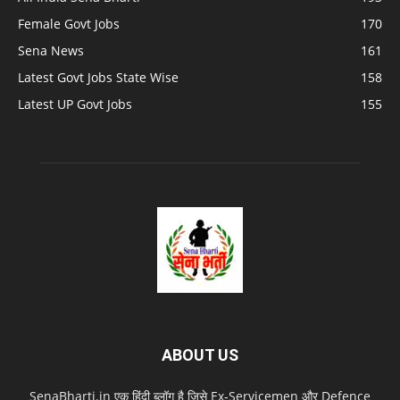
Female Govt Jobs
170
Sena News
161
Latest Govt Jobs State Wise
158
Latest UP Govt Jobs
155
ABOUT US
SenaBharti.in एक हिंदी ब्लॉग है जिसे Ex‑Servicemen और Defence