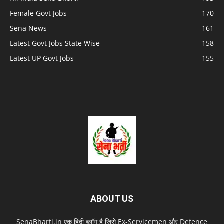
Female Govt Jobs
170
Sena News
161
Latest Govt Jobs State Wise
158
Latest UP Govt Jobs
155
ABOUT US
SenaBharti.in एक हिंदी ब्लॉग है जिसे Ex‑Servicemen और Defence