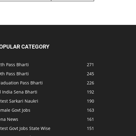
OPULAR CATEGORY
th Pass Bharti
271
th Pass Bharti
245
raduation Pass Bharti
226
l India Sena Bharti
192
test Sarkari Naukri
190
emale Govt Jobs
163
ena News
161
test Govt Jobs State Wise
151