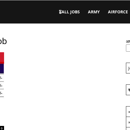
🎖️ALL JOBS
ARMY
AIRFORCE
ob
आप
स
0