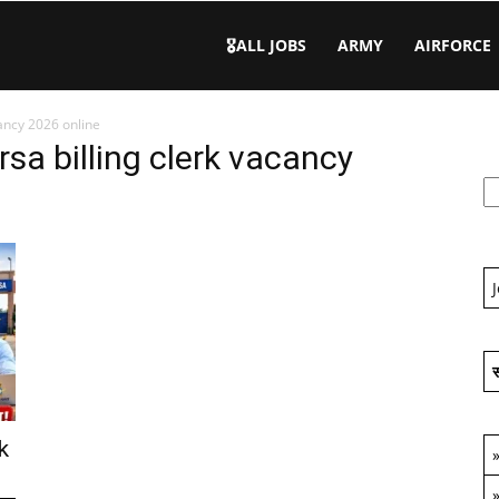
🎖️ALL JOBS
ARMY
AIRFORCE
acancy 2026 online
irsa billing clerk vacancy
स
k