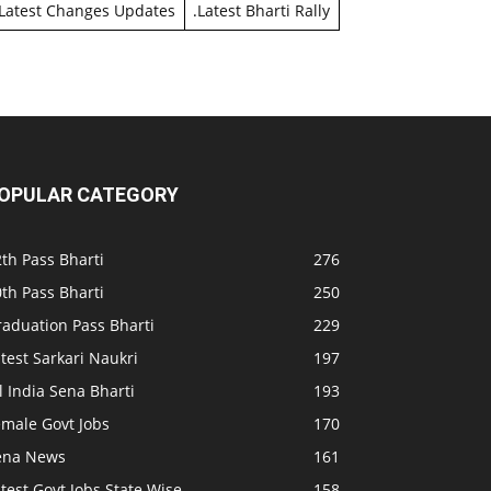
Latest Changes Updates
.
Latest Bharti Rally
OPULAR CATEGORY
th Pass Bharti
276
th Pass Bharti
250
raduation Pass Bharti
229
test Sarkari Naukri
197
l India Sena Bharti
193
emale Govt Jobs
170
ena News
161
test Govt Jobs State Wise
158