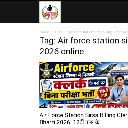
SenaBharti.in
Home
Tags
Air force station sirsa billing clerk v
»
Tag: Air force station s
2026 online
Army,
Navy,
Airforce,
Air Force Station Sirsa Billing Cler
Bharti 2026: 12वीं पास के...
Police….