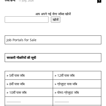
रज्जो खन्ना
-
17 July, 2026
0
आप अपने नई सेना जॉब्स खोजें
खोजें
Job Portals for Sale
सरकारी नौकरियों की सूची
»
5वीं पास जॉब
»
12वीं पास जॉब
»
8वीं पास जॉब
»
ग्रेजुएट पास जॉब
»
10वीं पास जॉब
»
पोस्ट-ग्रेजुएट जॉब
...............
...............