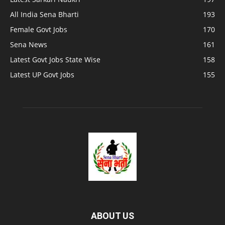
All India Sena Bharti
193
Female Govt Jobs
170
Sena News
161
Latest Govt Jobs State Wise
158
Latest UP Govt Jobs
155
ABOUT US