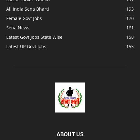
All India Sena Bharti
193
Female Govt Jobs
170
Sena News
161
Latest Govt Jobs State Wise
158
Latest UP Govt Jobs
155
ABOUT US