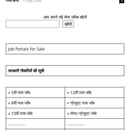
रज्जो खन्ना
-
17 July, 2026
0
आप अपने नई सेना जॉब्स खोजें
खोजें
Job Portals for Sale
सरकारी नौकरियों की सूची
»
5वीं पास जॉब
»
12वीं पास जॉब
»
8वीं पास जॉब
»
ग्रेजुएट पास जॉब
»
10वीं पास जॉब
»
पोस्ट-ग्रेजुएट जॉब
...............
...............