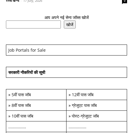
रज्जो खन्ना
-
17 July, 2026
0
आप अपने नई सेना जॉब्स खोजें
खोजें
Job Portals for Sale
सरकारी नौकरियों की सूची
»
5वीं पास जॉब
»
12वीं पास जॉब
»
8वीं पास जॉब
»
ग्रेजुएट पास जॉब
»
10वीं पास जॉब
»
पोस्ट-ग्रेजुएट जॉब
...............
...............