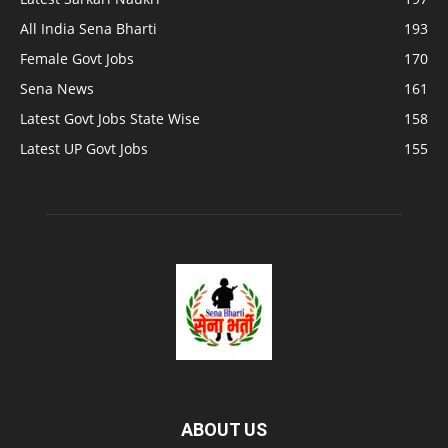
All India Sena Bharti
193
Female Govt Jobs
170
Sena News
161
Latest Govt Jobs State Wise
158
Latest UP Govt Jobs
155
ABOUT US