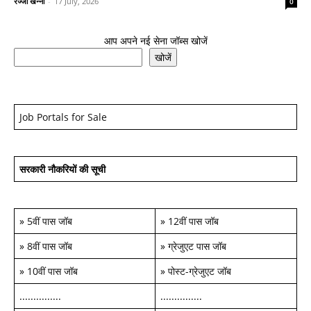
रज्जो खन्ना
-
17 July, 2026
0
आप अपने नई सेना जॉब्स खोजें
खोजें
Job Portals for Sale
सरकारी नौकरियों की सूची
»
5वीं पास जॉब
»
12वीं पास जॉब
»
8वीं पास जॉब
»
ग्रेजुएट पास जॉब
»
10वीं पास जॉब
»
पोस्ट-ग्रेजुएट जॉब
...............
...............