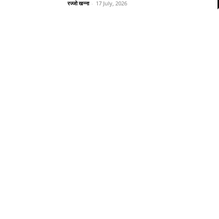
रज्जो खन्ना
-
17 July, 2026