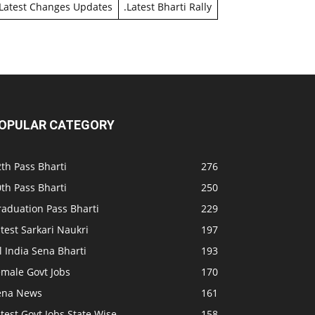
Latest Changes Updates
.
Latest Bharti Rally
OPULAR CATEGORY
th Pass Bharti
276
th Pass Bharti
250
raduation Pass Bharti
229
test Sarkari Naukri
197
l India Sena Bharti
193
emale Govt Jobs
170
ena News
161
test Govt Jobs State Wise
158