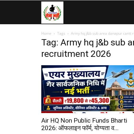
SenaBharti.in
Home
Tags
Army hq j&b sub area danapur cantt 
»
Tag: Army hq j&b sub a
recruitment 2026
Army,
Navy,
Airforce,
Air HQ Non Public Funds Bharti
2026: ऑफलाइन फॉर्म, योग्यता व...
Police….