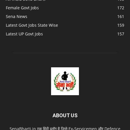
Female Govt Jobs
172
Sena News
161
Latest Govt Jobs State Wise
159
Latest UP Govt Jobs
157
ABOUT US
SenaBharti.in एक हिंदी ब्लॉग है जिसे Ex‑Servicemen और Defence