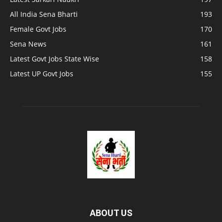
All India Sena Bharti
193
Female Govt Jobs
170
Sena News
161
Latest Govt Jobs State Wise
158
Latest UP Govt Jobs
155
ABOUT US