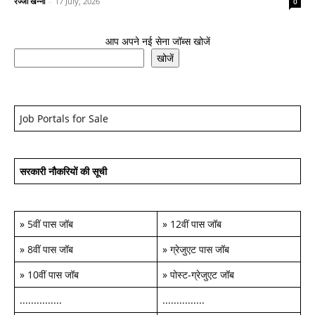
रज्जो खन्ना
-
17 July, 2026
0
आप अपने नई सेना जॉब्स खोजें
खोजें
Job Portals for Sale
सरकारी नौकरियों की सूची
»
5वीं पास जॉब
»
12वीं पास जॉब
»
8वीं पास जॉब
»
ग्रेजुएट पास जॉब
»
10वीं पास जॉब
»
पोस्ट-ग्रेजुएट जॉब
...............
...............