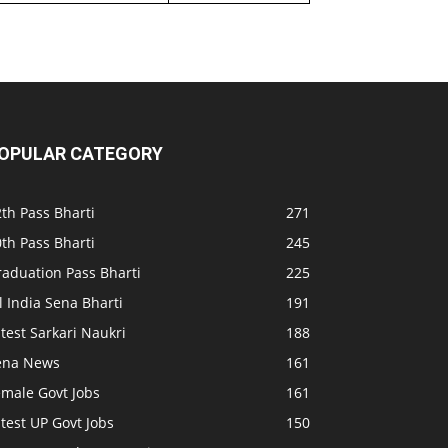
OPULAR CATEGORY
th Pass Bharti
271
th Pass Bharti
245
raduation Pass Bharti
225
l India Sena Bharti
191
test Sarkari Naukri
188
ena News
161
emale Govt Jobs
161
test UP Govt Jobs
150