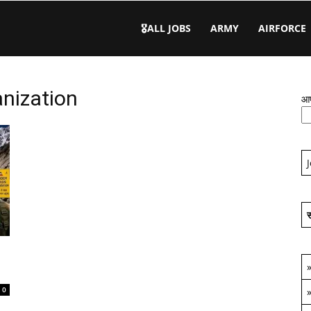
🎖️ALL JOBS
ARMY
AIRFORCE
nization
आप
स
0