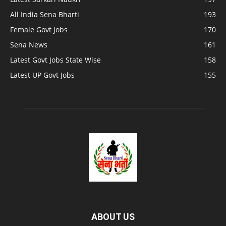
All India Sena Bharti
193
Female Govt Jobs
170
Sena News
161
Latest Govt Jobs State Wise
158
Latest UP Govt Jobs
155
ABOUT US