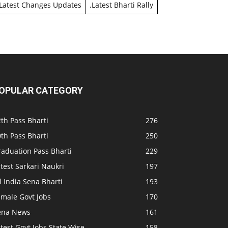
Latest Changes Updates
.
Latest Bharti Rally
OPULAR CATEGORY
th Pass Bharti
276
th Pass Bharti
250
raduation Pass Bharti
229
test Sarkari Naukri
197
l India Sena Bharti
193
emale Govt Jobs
170
ena News
161
test Govt Jobs State Wise
158