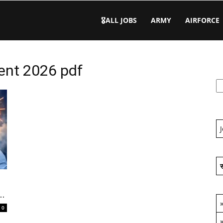
🎖️ALL JOBS
ARMY
AIRFORCE
ent 2026 pdf
स
..
0