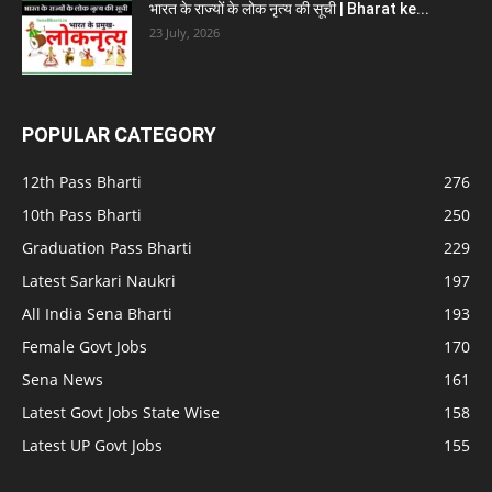
भारत के राज्यों के लोक नृत्य की सूची | Bharat ke...
23 July, 2026
POPULAR CATEGORY
12th Pass Bharti
276
10th Pass Bharti
250
Graduation Pass Bharti
229
Latest Sarkari Naukri
197
All India Sena Bharti
193
Female Govt Jobs
170
Sena News
161
Latest Govt Jobs State Wise
158
Latest UP Govt Jobs
155