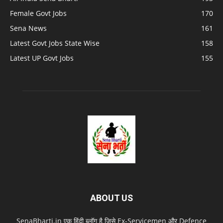
Female Govt Jobs
170
Sena News
161
Latest Govt Jobs State Wise
158
Latest UP Govt Jobs
155
ABOUT US
SenaBharti.in एक हिंदी ब्लॉग है जिसे Ex‑Servicemen और Defence