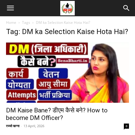
Home
Tags
DM ka Selection Kaise Hota Hai?
Tag: DM ka Selection Kaise Hota Hai?
DM Kaise Bane? डीएम कैसे बने? How to
become DM Officer?
रज्जो खन्ना
-
13 April, 2026
0