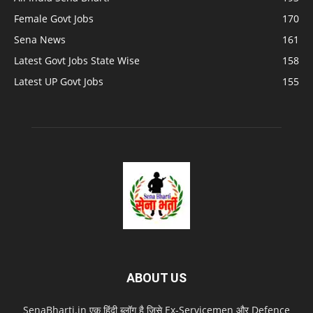
Female Govt Jobs
170
Sena News
161
Latest Govt Jobs State Wise
158
Latest UP Govt Jobs
155
ABOUT US
SenaBharti.in एक हिंदी ब्लॉग है जिसे Ex‑Servicemen और Defence