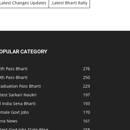
Latest Changes Updates
.
Latest Bharti Rally
OPULAR CATEGORY
th Pass Bharti
276
th Pass Bharti
250
raduation Pass Bharti
229
test Sarkari Naukri
197
l India Sena Bharti
193
emale Govt Jobs
170
ena News
161
test Govt Jobs State Wise
158