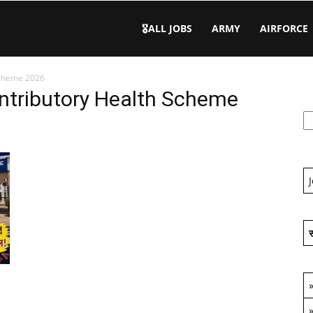
🎖️ALL JOBS
ARMY
AIRFORCE
Scheme 2026
ntributory Health Scheme
स