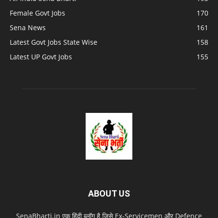
Female Govt Jobs
170
Sena News
161
Latest Govt Jobs State Wise
158
Latest UP Govt Jobs
155
ABOUT US
SenaBharti.in एक हिंदी ब्लॉग है जिसे Ex‑Servicemen और Defence