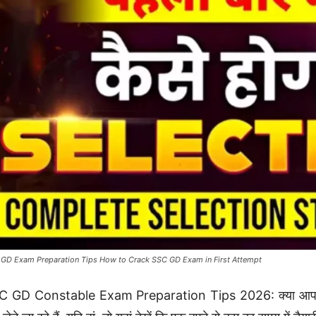
GD Exam Preparation Tips How to Crack SSC GD Exam in First Attempt
 GD Constable Exam Preparation Tips 2026: क्या आप एसएससी 