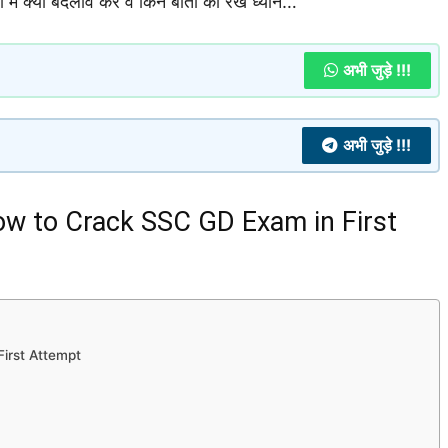
ारी में क्या बदलाव करें व किन बातों का रखे ध्यान…
अभी जुड़े !!!
अभी जुड़े !!!
w to Crack SSC GD Exam in First
irst Attempt