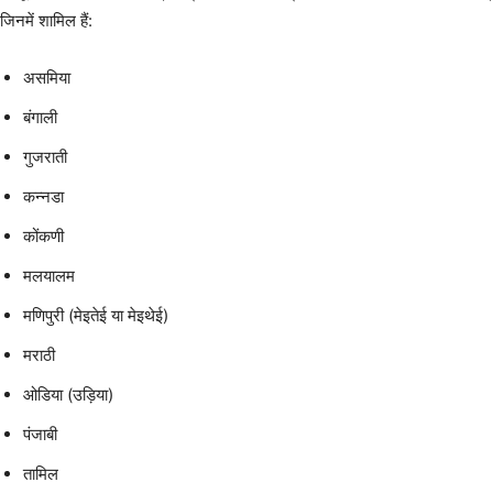
जिनमें शामिल हैं:
असमिया
बंगाली
गुजराती
कन्नडा
कोंकणी
मलयालम
मणिपुरी (मेइतेई या मेइथेई)
मराठी
ओडिया (उड़िया)
पंजाबी
तामिल