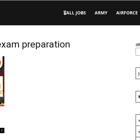
🎖️ALL JOBS
ARMY
AIRFORCE
exam preparation
आप
स
1