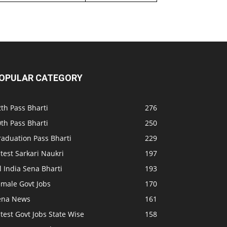
OPULAR CATEGORY
th Pass Bharti
276
th Pass Bharti
250
raduation Pass Bharti
229
test Sarkari Naukri
197
l India Sena Bharti
193
emale Govt Jobs
170
ena News
161
test Govt Jobs State Wise
158