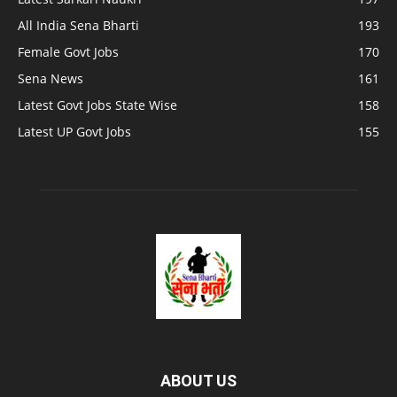
All India Sena Bharti
193
Female Govt Jobs
170
Sena News
161
Latest Govt Jobs State Wise
158
Latest UP Govt Jobs
155
ABOUT US