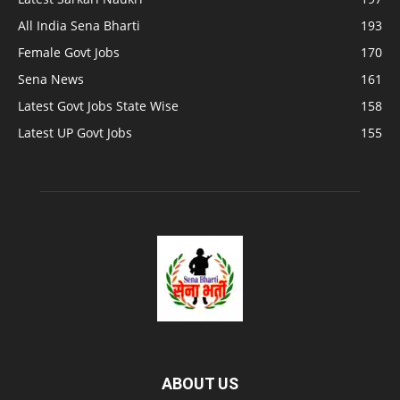
All India Sena Bharti
193
Female Govt Jobs
170
Sena News
161
Latest Govt Jobs State Wise
158
Latest UP Govt Jobs
155
ABOUT US