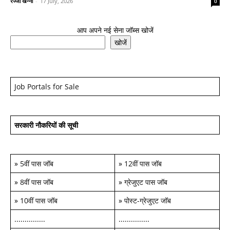
रज्जो खन्ना
-
17 July, 2026
0
आप अपने नई सेना जॉब्स खोजें
खोजें
Job Portals for Sale
सरकारी नौकरियों की सूची
»
5वीं पास जॉब
»
12वीं पास जॉब
»
8वीं पास जॉब
»
ग्रेजुएट पास जॉब
»
10वीं पास जॉब
»
पोस्ट-ग्रेजुएट जॉब
...............
...............